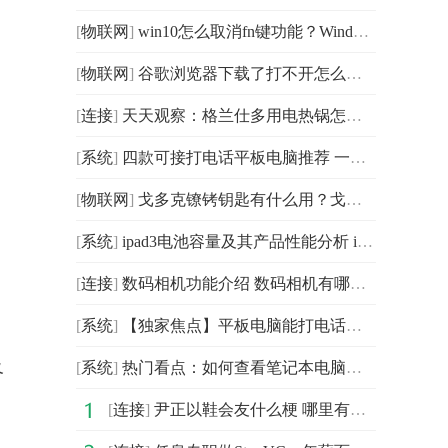
[
物联网
]
win10怎么取消fn键功能？Windows11怎么设置合盖不休眠？
[
物联网
]
谷歌浏览器下载了打不开怎么办？谷歌浏览器支持迅雷下载
[
连接
]
天天观察：格兰仕多用电热锅怎么使用 格兰仕多用电热锅
[
系统
]
四款可接打电话平板电脑推荐 一起来看看
[
物联网
]
戈多克镣铐钥匙有什么用？戈多克镣铐钥匙怎么刷？
[
系统
]
ipad3电池容量及其产品性能分析 ipad3的基本配置:世界报资讯
[
连接
]
数码相机功能介绍 数码相机有哪些功能
[
系统
]
【独家焦点】平板电脑能打电话吗 一起来了解下如何操作
及
[
系统
]
热门看点：如何查看笔记本电脑性能 查看笔记本电脑性能
[
连接
]
尹正以鞋会友什么梗 哪里有鞋就有白敬亭