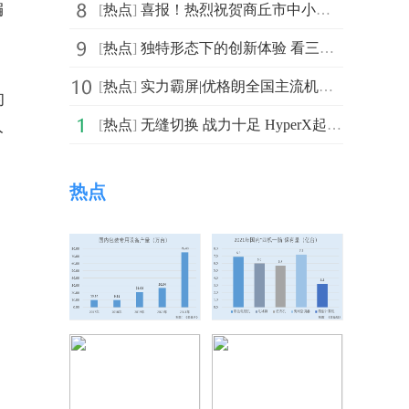
编
[
热点
]
喜报！热烈祝贺商丘市中小微企业联合会被评为全国“四好
[
热点
]
独特形态下的创新体验 看三星Galaxy Z Flip4如何赢得用户青睐
[
热点
]
实力霸屏|优格朗全国主流机场&高铁广告重磅上线，引爆品
的
[
热点
]
无缝切换 战力十足 HyperX起源系列游戏机械键盘
分
热点