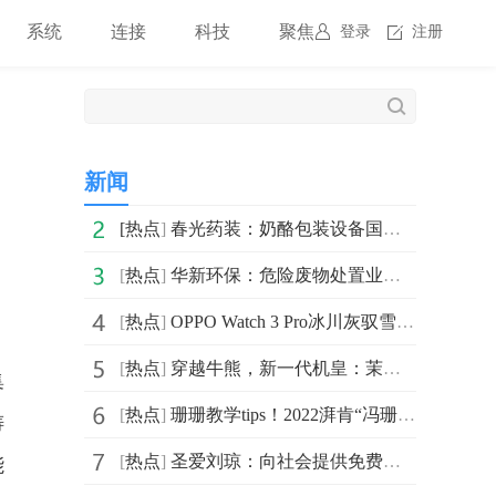
系统
连接
科技
聚焦
登录
注册
新闻
[
热点
]
春光药装：奶酪包装设备国内市场份额超50% 获评国家级专
[
热点
]
华新环保：危险废物处置业务收入暴涨 延伸产业链进军危
[
热点
]
OPPO Watch 3 Pro冰川灰驭雪登场！腕间便捷体验再度革新
[
热点
]
穿越牛熊，新一代机皇：茉莉矿机JASMINER X16-Q
集
[
热点
]
珊珊教学tips！2022湃肯“冯珊珊学院杯”x衡泰信福利大放
铸
[
热点
]
圣爱刘琼：向社会提供免费大锅药，开通阳性患者中医门诊
能