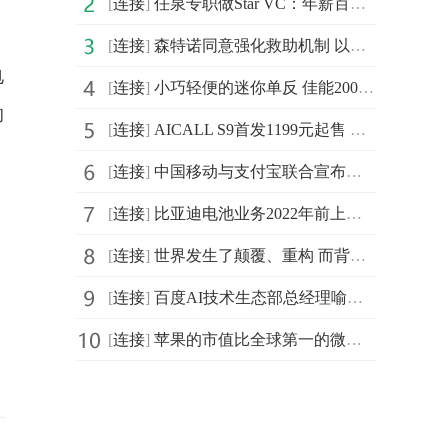
[
连接
]
任泉专职做Star VC：年薪百万，干得好再加
[
连接
]
森特诺同意强化救助机制 以提高欧元区防范和解决危机的
电
[
连接
]
小巧轻便的迷你单反 佳能200D套机
的
[
连接
]
AICALL S9首发1199元起售 带来“AI双摄 美时美刻”惊喜体验
、
[
连接
]
中国移动与支付宝联合宣布，双方升级战略合作
[
连接
]
比亚迪电池业务2022年前上市，新能源汽车电池市场广阔
[
连接
]
世界发生了颠覆、重构 而背后的原因就是两个字“技术”
[
连接
]
百度AI技术生态部总经理喻友平正式发布：“智慧工厂解决
[
连接
]
苹果的市值比全球第一的微软市值低了93亿美元，差距接近