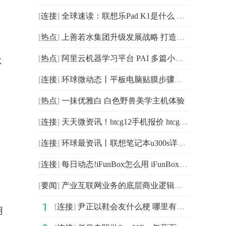
[
连接
]
全球速读：联想乐Pad K1是什么 联想乐Pad K1参数配置
[
热点
]
上善若水集团升级发展战略 打造国内知名文化教育科技集团
[
热点
]
阿里云机器学习平台 PAI 多篇小样本学习论文入选 EMNLP 2022
不
[
连接
]
环球微动态丨平板电脑贴膜步骤方法 贴膜材质介绍
[
热点
]
一抹优雅白 白色野兽美学主机体验
[
连接
]
天天微资讯！htcg12手机报价 htcg12手机怎么样
[
连接
]
环球最资讯丨联想笔记本u300s详细评测及报价情况
[
连接
]
每日动态!iFunBox怎么用 iFunBox使用方法介绍
[
要闻
]
产业互联网业务的底层商业逻辑是什么?
[
连接
]
尹正以鞋会友什么梗 哪里有鞋就有白敬亭
用