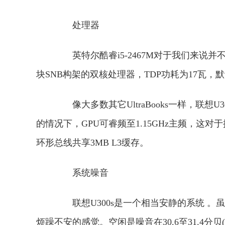
处理器
英特尔酷睿i5-2467M对于我们来说并不陌生，
块SNB构架的双核处理器，TDP功耗为17瓦，默认
像大多数其它UltraBooks一样，联想U3
的情况下，GPU可睿频至1.15GHz主频，
环形总线共享3MB L3缓存。
系统噪音
联想U300s是一个相当安静的系统 。虽
烦躁不安的感觉。空闲是噪音在30.6至31.4