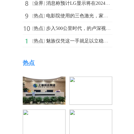
[
业界
]
消息称预计LG显示将在2024年推出采用微透镜阵列技术的大
[
热点
]
电影院使用的三色激光，家用投影中有同款吗？
[
热点
]
步入500公里时代，的卢深视赋能深圳地铁6号线支线“刷脸
[
热点
]
魅族仅凭这一手就足以立稳高端
热点