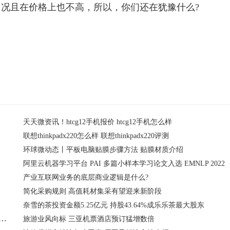
况且在价格上也不高，所以，你们还在犹豫什么?
天天微资讯！htcg12手机报价 htcg12手机怎么样
联想thinkpadx220怎么样 联想thinkpadx220评测
环球微动态丨平板电脑贴膜步骤方法 贴膜材质介绍
阿里云机器学习平台 PAI 多篇小样本学习论文入选 EMNLP 2022
产业互联网业务的底层商业逻辑是什么?
简化采购规则 高值耗材集采有望迎来新阶段
奈雪的茶投资金额5.25亿元 持股43.64%成乐乐茶最大股东
ox手柄怎么办？Win10电脑蓝牙搜不到xbox手柄的十个解决方案
旅游业风向标 三亚机票酒店预订猛增数倍