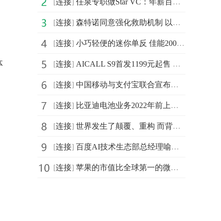
[
连接
]
任泉专职做Star VC：年薪百万，干得好再加
[
连接
]
森特诺同意强化救助机制 以提高欧元区防范和解决危机的
[
连接
]
小巧轻便的迷你单反 佳能200D套机
体
[
连接
]
AICALL S9首发1199元起售 带来“AI双摄 美时美刻”惊喜体验
[
连接
]
中国移动与支付宝联合宣布，双方升级战略合作
[
连接
]
比亚迪电池业务2022年前上市，新能源汽车电池市场广阔
[
连接
]
世界发生了颠覆、重构 而背后的原因就是两个字“技术”
[
连接
]
百度AI技术生态部总经理喻友平正式发布：“智慧工厂解决
[
连接
]
苹果的市值比全球第一的微软市值低了93亿美元，差距接近
，
。