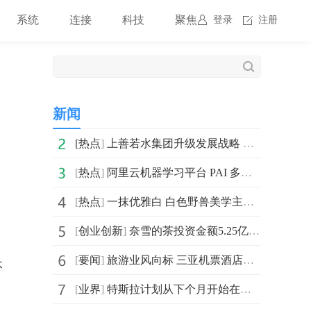
系统
连接
科技
聚焦
登录
注册
新闻
[
热点
]
上善若水集团升级发展战略 打造国内知名文化教育科技集团
[
热点
]
阿里云机器学习平台 PAI 多篇小样本学习论文入选 EMNLP 2022
[
热点
]
一抹优雅白 白色野兽美学主机体验
[
创业创新
]
奈雪的茶投资金额5.25亿元 持股43.64%成乐乐茶最大股东
[
要闻
]
旅游业风向标 三亚机票酒店预订猛增数倍
本
[
业界
]
特斯拉计划从下个月开始在其汽车中安装一种新的雷达