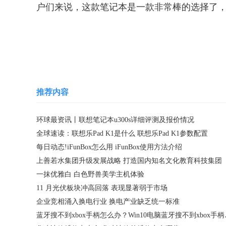
户们来说，这款笔记本是一款非常棒的选择了，
关键词：
联想笔记本u300s
推荐内容
环球最资讯丨联想笔记本u300s详细评测及报价情况
全球速读：联想乐Pad K1是什么 联想乐Pad K1参数配置
每日动态!iFunBox怎么用 iFunBox使用方法介绍
上善若水集团升级发展战略 打造国内知名文化教育科技集团
一抹优雅白 白色野兽美学主机体验
11 月光伏板块冲高回落 表现显著弱于市场
企业竞相涌入换电行业 换电产业缺乏统一标准
蓝牙搜不到xb