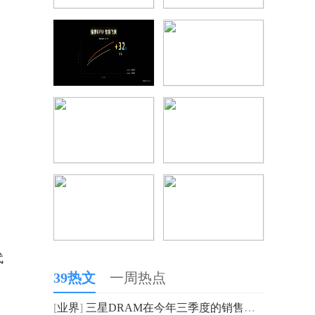
代
39热文
一周热点
[
业界
]
三星DRAM在今年三季度的销售额 由上一季度的111.21亿美