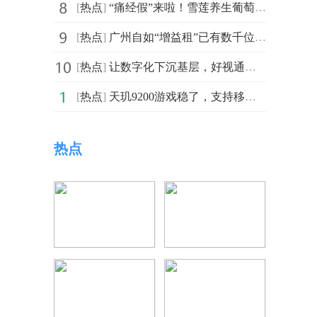
[
热点
]
“痛经假”来啦！雪莲养生葡萄酒守护痛经宫寒女性健康
[
热点
]
广州自如“增益租”已有数千位业主签约，助力解决房屋托
[
热点
]
让数字化下沉基层，好视通云视频为卢氏县智慧政务建设注
[
热点
]
天玑9200游戏稳了，支持移动端硬件光追技术才是手游趋势
热点