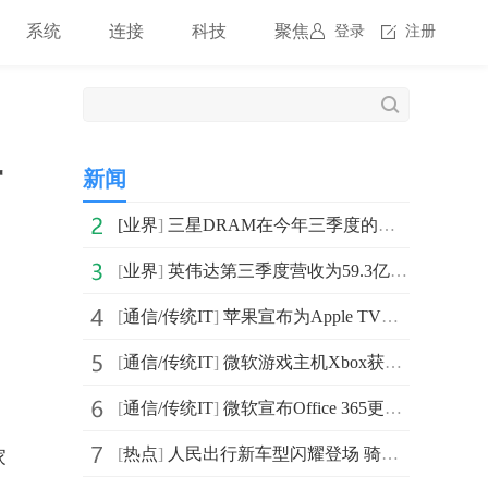
系统
连接
科技
聚焦
登录
注册
什
新闻
[
业界
]
三星DRAM在今年三季度的销售额 由上一季度的111.21亿美
[
业界
]
英伟达第三季度营收为59.3亿美元 同比下降17%
[
通信/传统IT
]
苹果宣布为Apple TV和Apple TV+用户提供全新的MLS Sea
[
通信/传统IT
]
微软游戏主机Xbox获11月更新 主要增强了Discord Vioce语音功能等
[
通信/传统IT
]
微软宣布Office 365更名为Microsoft 365
[
热点
]
人民出行新车型闪耀登场 骑行更智能、更安全
家