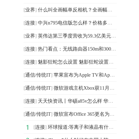
[
业界
]
什么叫全画幅单反相机？全画幅和半画幅有什么区别？单反
[
连接
]
中兴n795电信版怎么样？价格多少？
[
业界
]
英伟达第三季度营收为59.3亿美元 同比下降17%
[
连接
]
热门看点：无线路由器150m和300m区别是什么 无线路由器1
[
连接
]
魅影狂蛇怎么设置 魅影狂蛇设置方法介绍
[
通信/传统IT
]
苹果宣布为Apple TV和Apple TV+用户提供全新的MLS Sea
[
通信/传统IT
]
微软游戏主机Xbox获11月更新 主要增强了Discord Vioce语音功能等
[
连接
]
天天快资讯丨华硕a85v怎么样 华硕a85v配置介绍
[
通信/传统IT
]
微软宣布Office 365更名为Microsoft 365
[
连接
]
环球报道:等离子和液晶有什么区别_等离子电视与液晶电视