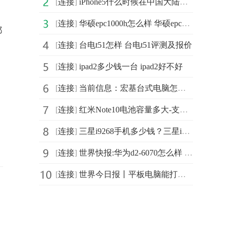
[
连接
]
iPhone5什么时候在中国大陆上市
，
[
连接
]
华硕epc1000h怎么样 华硕epc1000h评测详情
都
[
连接
]
台电t51怎样 台电t51评测及报价
[
连接
]
ipad2多少钱一台 ipad2好不好
[
连接
]
当前信息：宏基台式电脑怎么样 宏基台式电脑介绍
[
连接
]
红米Note10电池容量多大-支持多少瓦快充3环球快播报
[
连接
]
三星i9268手机多少钱？三星i9268手机的价格及评测
[
连接
]
世界快报:华为d2-6070怎么样 有哪些优势
[
连接
]
世界今日报丨平板电脑能打电话么 方法介绍