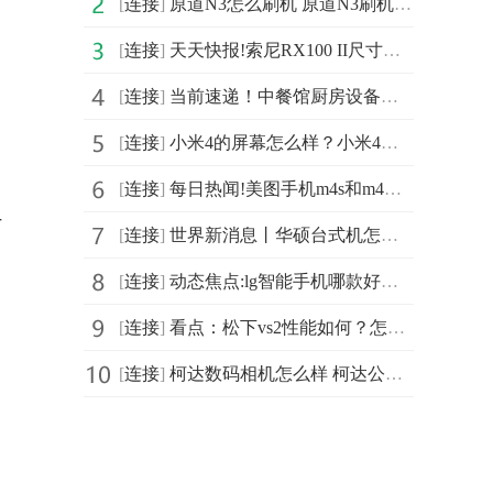
[
连接
]
原道N3怎么刷机 原道N3刷机流程详细介绍
[
连接
]
天天快报!索尼RX100 II尺寸是多少？索尼RX100 II重量是多少？
[
连接
]
当前速递！中餐馆厨房设备有哪些 中餐厨房设备清单
[
连接
]
小米4的屏幕怎么样？小米4的屏幕材质是什么？3要闻
[
连接
]
每日热闻!美图手机m4s和m4的区别 美图m4s介绍
-
[
连接
]
世界新消息丨华硕台式机怎么重装系统 华硕台式机重装系
[
连接
]
动态焦点:lg智能手机哪款好？lg智能手机大全及手机参数
[
连接
]
看点：松下vs2性能如何？怎样对松下vs2进行刷机
[
连接
]
柯达数码相机怎么样 柯达公司的介绍