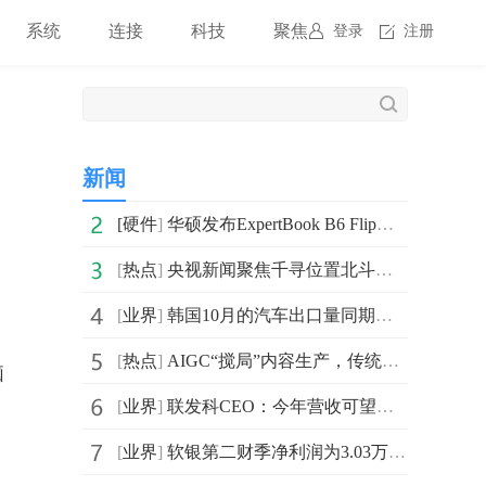
系统
连接
科技
聚焦
登录
注册
新闻
[
硬件
]
华硕发布ExpertBook B6 Flip移动工作站 配备英伟达专业显卡
[
热点
]
央视新闻聚焦千寻位置北斗行业落地新应用
[
业界
]
韩国10月的汽车出口量同期增长30.2% 出口额同比增长28.5%
[
热点
]
AIGC“搅局”内容生产，传统创作者为何集体破大防？
脑
[
业界
]
联发科CEO：今年营收可望达190亿美元，4年来营收倍增
[
业界
]
软银第二财季净利润为3.03万亿日元 去年同期亏损3979.4亿日元