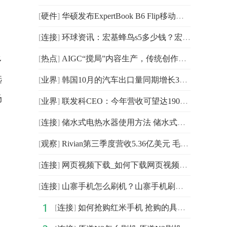
[
硬件
]
华硕发布ExpertBook B6 Flip移动工作站 配备英伟达专业显卡
[
连接
]
环球资讯：宏基蜂鸟s5多少钱？宏基蜂鸟s5性能详细评测
[
热点
]
AIGC“搅局”内容生产，传统创作者为何集体破大防？
多
选
[
业界
]
韩国10月的汽车出口量同期增长30.2% 出口额同比增长28.5%
场
[
业界
]
联发科CEO：今年营收可望达190亿美元，4年来营收倍增
[
连接
]
储水式电热水器使用方法 储水式电热水器怎么用3今日热讯
[
观察
]
Rivian第三季度营收5.36亿美元 毛利润负9.17亿美元
[
连接
]
网页视频下载_如何下载网页视频_网页视频怎么下载
[
连接
]
山寨手机怎么刷机？山寨手机刷机教程3全球报资讯
[
连接
]
如何抢购红米手机 抢购的具体方法及攻略