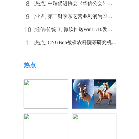
[
热点
]
中瑞促进协会《华信公会》：走访慰问送关怀 情暖退役老兵
[
业界
]
第二财季东芝营业利润为27亿日元 同比下降93.9%
[
通信/传统IT
]
微软推送Win11/10发布预览版更新 解决了Microsoft远程桌
[
热点
]
CNGBdb被省农科院等研究机构及高校图书馆收录
热点