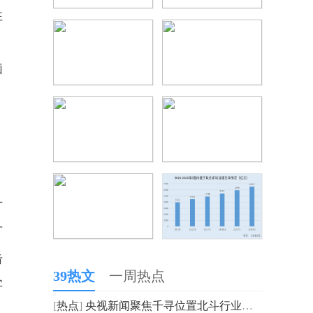
性
脑
方
可
击
39热文
一周热点
字
[
热点
]
央视新闻聚焦千寻位置北斗行业落地新应用